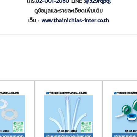
โทร.
02-001-2060
LINE :
@329rqpql
ดูข้อมูลและรายละเอียดเพิ่มเติม
เว็บ :
www.thainichias-inter.co.th