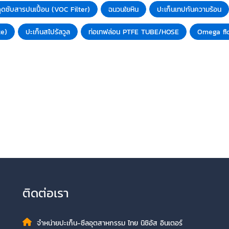
ูดซับสารปนเปื้อน (VOC Filter)
ฉนวนใยหิน
ปะเก็นเทปกันความร้อน
te)
ปะเก็นสไปรัลวูล
ท่อเทฟล่อน PTFE TUBE/HOSE
Omega flo
ติดต่อเรา
จำหน่ายปะเก็น-ซีลอุตสาหกรรม ไทย นิชิอัส อินเตอร์