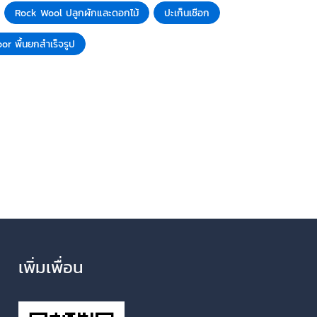
Rock Wool ปลูกผักและดอกไม้
ปะเก็นเชือก
or พื้นยกสำเร็จรูป
เพิ่มเพื่อน