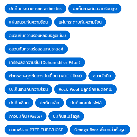
ปะเก็นกระดาษ non asbestos
ปะเก็นยางกันความร้อนสูง
แผ่นฉนวนกันความร้อน
แผ่นกระดาษกันความร้อน
ฉนวนกันความร้อนหลอมอลูมิเนียม
ฉนวนกันความร้อนอเนกประสงค์
เครื่องลดความชื้น (Dehumidifier Filter)
ตัวกรอง-ดูดซับสารปนเปื้อน (VOC Filter)
ฉนวนใยหิน
ปะเก็นเทปกันความร้อน
Rock Wool ปลูกผักและดอกไม้
ปะเก็นเชือก
ปะเก็นเหล็ก
ปะเก็นแคมโปรไฟล์
กาวปะเก็น (Paste)
ปะเก็นสไปรัลวูล
ท่อเทฟล่อน PTFE TUBE/HOSE
Omega floor พื้นยกสำเร็จรูป