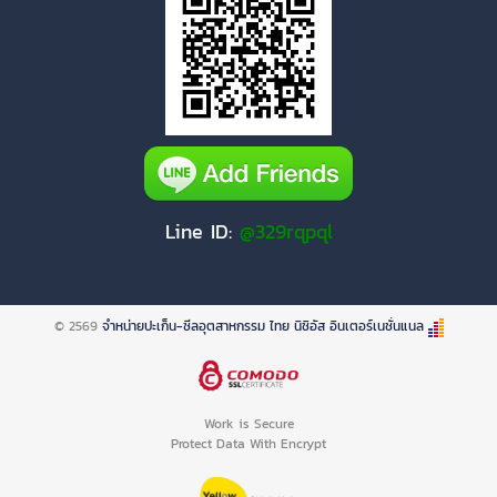
Line ID:
@329rqpql
© 2569
จำหน่ายปะเก็น-ซีลอุตสาหกรรม ไทย นิชิอัส อินเตอร์เนชั่นแนล
Work is Secure
Protect Data With Encrypt